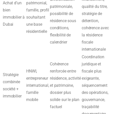
Achat d’un
patrimonial,
patrimoniale,
qualité du titre,
bien
famille, profil
possibilité de
stratégie de
immobilier à
souhaitant
résidence sous
détention,
Dubai
une base
conditions,
cohérence avec
résidentielle
flexibilité de
la résidence
calendrier
fiscale
internationale
Coordination
Cohérence
juridique et
HNWI,
renforcée entre
fiscale plus
Stratégie
entrepreneur
résidence, activité
exigeante,
combinée
international,
et patrimoine,
séquencement
société +
famille
dossier plus
des opérations,
immobilier
mobile
solide sur le plan
gouvernance,
factuel
traçabilité
documentaire