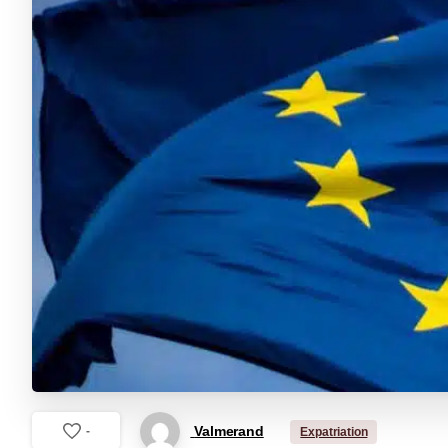
Valmerand
-
Expatriation