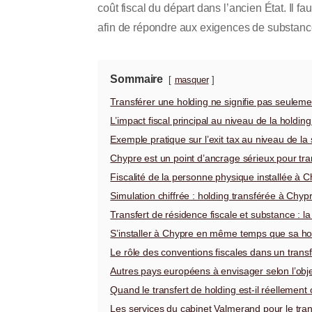
coût fiscal du départ dans l’ancien État. Il fa
afin de répondre aux exigences de substance
Sommaire
masquer
Transférer une holding ne signifie pas seuleme
L’impact fiscal principal au niveau de la holding 
Exemple pratique sur l’exit tax au niveau de la 
Chypre est un point d’ancrage sérieux pour tra
Fiscalité de la personne physique installée à C
Simulation chiffrée : holding transférée à Chypre
Transfert de résidence fiscale et substance : la 
S’installer à Chypre en même temps que sa ho
Le rôle des conventions fiscales dans un transf
Autres pays européens à envisager selon l’obje
Quand le transfert de holding est-il réellement
Les services du cabinet Valmerand pour le trans