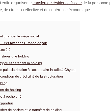
ut enfin organiser le
transfert de résidence fiscale
de la personne p
, de direction effective et de cohérence économique.
nt changer le siège social
: l’exit tax dans l’État de départ
société
nsférer une holding
hypre et détenant la holding
 puis distribution à l’actionnaire installé à Chypre
condition de crédibilité de la structuration
lding
ert de holding
ctif recherché
 opportun
fert de société et le transfert de holding