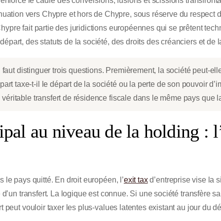
renforcé le cadre des conversions, fusions et scissions transfrontal
tion vers Chypre et hors de Chypre, sous réserve du respect de
hypre fait partie des juridictions européennes qui se prêtent tec
épart, des statuts de la société, des droits des créanciers et de 
l faut distinguer trois questions. Premièrement, la société peut-el
rt taxe-t-il le départ de la société ou la perte de son pouvoir d’
n véritable transfert de résidence fiscale dans le même pays que l
ipal au niveau de la holding : l
 le pays quitté. En droit européen, l’
exit tax
d’entreprise vise la s
e d’un transfert. La logique est connue. Si une société transfère sa
t peut vouloir taxer les plus-values latentes existant au jour du dé