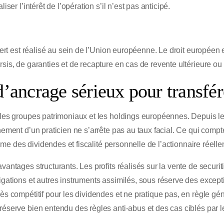
iser l’intérêt de l’opération s’il n’est pas anticipé.
nsfert est réalisé au sein de l’Union européenne. Le droit europé
rsis, de garanties et de recapture en cas de revente ultérieure ou
d’ancrage sérieux pour transfé
 les groupes patrimoniaux et les holdings européennes. Depuis le 
nement d’un praticien ne s’arrête pas au taux facial. Ce qui compte
égime des dividendes et fiscalité personnelle de l’actionnaire réelle
vantages structurants. Les profits réalisés sur la vente de securi
gations et autres instruments assimilés, sous réserve des exceptio
ès compétitif pour les dividendes et ne pratique pas, en règle gén
réserve bien entendu des règles anti-abus et des cas ciblés par le