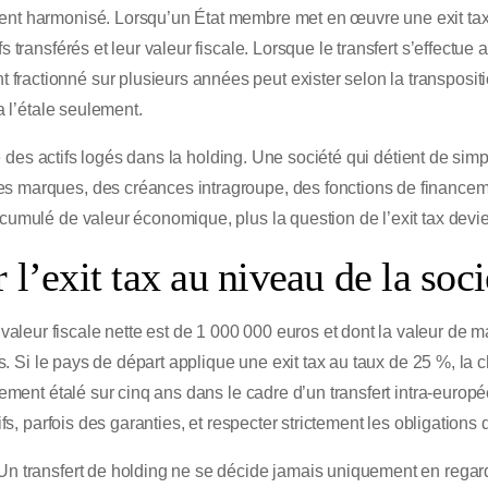
ent harmonisé. Lorsqu’un État membre met en œuvre une exit tax,
fs transférés et leur valeur fiscale. Lorsque le transfert s’effect
ractionné sur plusieurs années peut exister selon la transpositi
a l’étale seulement.
ture des actifs logés dans la holding. Une société qui détient de si
s marques, des créances intragroupe, des fonctions de financemen
ccumulé de valeur économique, plus la question de l’exit tax devie
l’exit tax au niveau de la soci
leur fiscale nette est de 1 000 000 euros et dont la valeur de m
ros. Si le pays de départ applique une exit tax au taux de 25 %, la
iement étalé sur cinq ans dans le cadre d’un transfert intra-europé
ifs, parfois des garanties, et respecter strictement les obligations 
Un transfert de holding ne se décide jamais uniquement en regarda