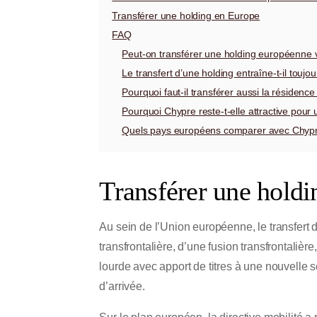
Transférer une holding en Europe
FAQ
Peut-on transférer une holding européenne v
Le transfert d’une holding entraîne-t-il toujou
Pourquoi faut-il transférer aussi la résidence 
Pourquoi Chypre reste-t-elle attractive pour
Quels pays européens comparer avec Chypr
Transférer une holdin
Au sein de l’Union européenne, le transfert 
transfrontalière, d’une fusion transfrontalière
lourde avec apport de titres à une nouvelle soc
d’arrivée.