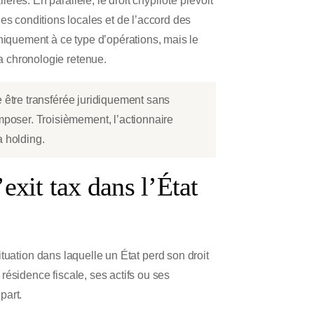
ières. En parallèle, le droit chypriote prévoit
s conditions locales et de l’accord des
hniquement à ce type d’opérations, mais le
la chronologie retenue.
le être transférée juridiquement sans
imposer. Troisièmement, l’actionnaire
a holding.
’exit tax dans l’État
ituation dans laquelle un État perd son droit
 résidence fiscale, ses actifs ou ses
part.