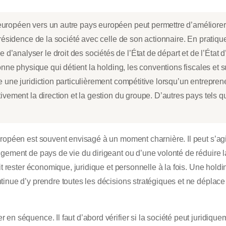
européen vers un autre pays européen peut permettre d’améliorer l
la résidence de la société avec celle de son actionnaire. En pratiq
analyser le droit des sociétés de l’État de départ et de l’État d’
sonne physique qui détient la holding, les conventions fiscales et s
ue une juridiction particulièrement compétitive lorsqu’un entrepre
ctivement la direction et la gestion du groupe. D’autres pays tels 
ropéen est souvent envisagé à un moment charnière. Il peut s’agir
ement de pays de vie du dirigeant ou d’une volonté de réduire la f
it rester économique, juridique et personnelle à la fois. Une holdi
inue d’y prendre toutes les décisions stratégiques et ne déplace n
n séquence. Il faut d’abord vérifier si la société peut juridiqueme