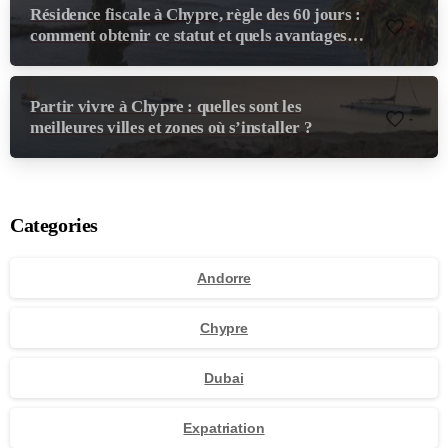
Résidence fiscale à Chypre, règle des 60 jours :
-
comment obtenir ce statut et quels avantages
pour les profils voyageant beaucoup
Partir vivre à Chypre : quelles sont les
-
meilleures villes et zones où s’installer ?
Categories
Andorre
Chypre
Dubai
Expatriation